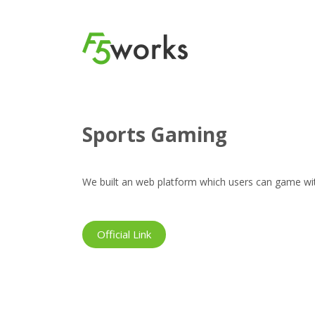
Projects
Sports Gaming
Sports Gaming
We built an web platform which users can game wit
Official Link