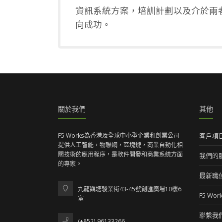
資訊系統方案，培訓計劃以及介於兩者
向成功。
關於我們
其他
F5 Works為香港及全球中小型企業和創業公司
客戶項
提供人工智能，物聯網，區塊鏈，商業自動化相
關技術的應用程序，是軟件開發和商業系統方面
我們的
的專家。
最新職
九龍觀塘駿業街43-45號創匯廣場10樓6
F5 Wo
室
聯繫我
(+852) 96133266