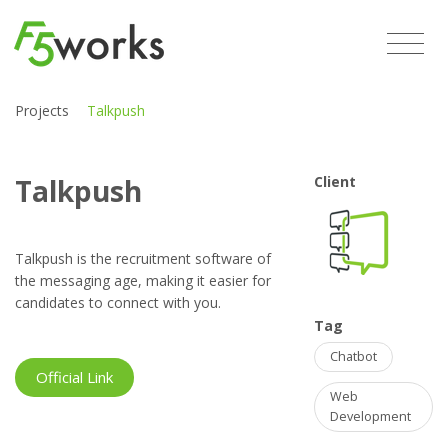
Projects
Talkpush
Talkpush
Client
Talkpush is the recruitment software of
the messaging age, making it easier for
candidates to connect with you.
Tag
Chatbot
Official Link
Web
Development