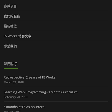
客戶項目
我們的服務
最新職位
F5 Works 博客文章
聯繫我們
熱門帖子
Retrospective: 2 years of F5 Works
March 29, 2018
Learning Web Programming - 1 Month Curriculum
February 20, 2018
5 months at F5 as an intern
May 31, 2017