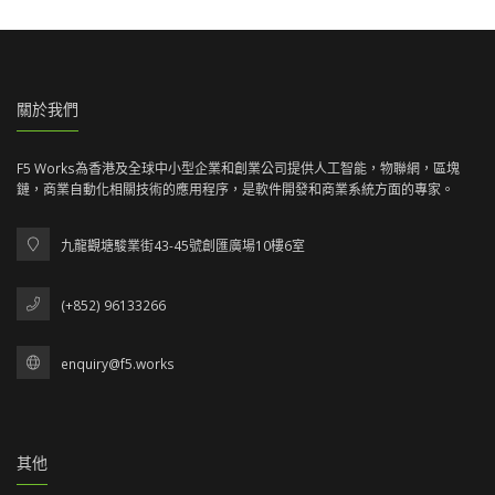
關於我們
F5 Works為香港及全球中小型企業和創業公司提供人工智能，物聯網，區塊
鏈，商業自動化相關技術的應用程序，是軟件開發和商業系統方面的專家。
九龍觀塘駿業街43-45號創匯廣場10樓6室
(+852) 96133266
enquiry@f5.works
其他